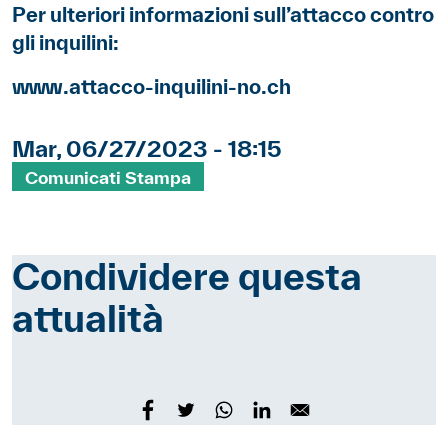
Per ulteriori informazioni sull’attacco contro
gli inquilini:
www.attacco-inquilini-no.ch
Mar, 06/27/2023 - 18:15
Mots clés
Comunicati Stampa
Condividere questa
attualità